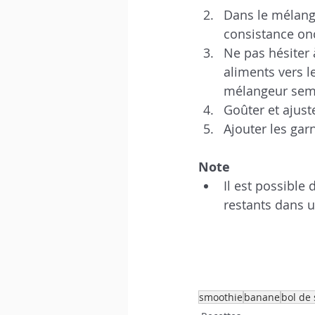
Dans le mélange
consistance on
Ne pas hésiter 
aliments vers le
mélangeur sembl
Goûter et ajust
Ajouter les garn
Note
Il est possible
restants dans 
smoothie
banane
bol de