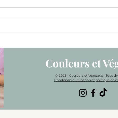
Smoothie orange & coco
Grua
camél
Couleurs et Vé
© 2023 - Couleurs et Végétaux - Tous dro
Conditions d’utilisation et politique de co