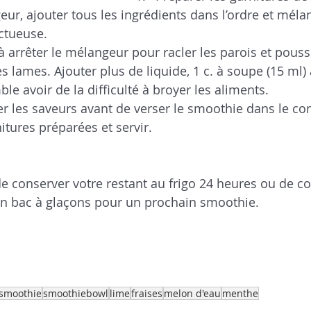
ur, ajouter tous les ingrédients dans l’ordre et mélan
ctueuse.
à arrêter le mélangeur pour racler les parois et pouss
s lames. Ajouter plus de liquide, 1 c. à soupe (15 ml) à 
e avoir de la difficulté à broyer les aliments.
er les saveurs avant de verser le smoothie dans le co
itures préparées et servir.
 de conserver votre restant au frigo 24 heures ou de c
un bac à glaçons pour un prochain smoothie.
 smoothie
smoothiebowl
lime
fraises
melon d'eau
menthe