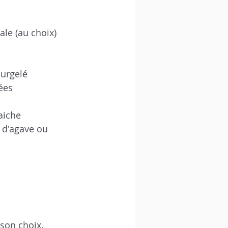
ale (au choix)
surgelé
lées
aiche
 d'agave ou 
 son choix.