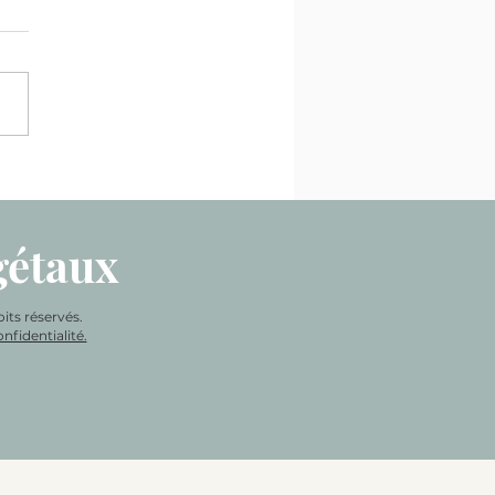
u pommes chaudes et
ine
gétaux
its réservés.
nfidentialité.