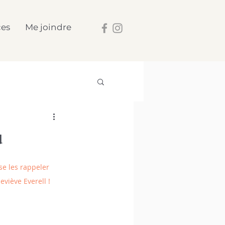
ces
Me joindre
u
se les rappeler 
viève Everell ! 