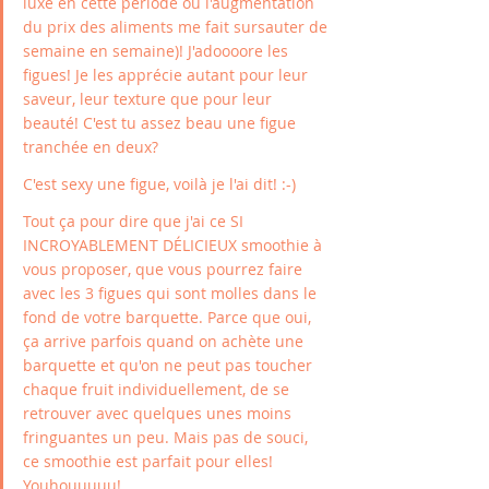
luxe en cette période où l'augmentation 
du prix des aliments me fait sursauter de 
semaine en semaine)! J'adoooore les 
figues! Je les apprécie autant pour leur 
saveur, leur texture que pour leur 
beauté! C'est tu assez beau une figue 
tranchée en deux? 
C'est sexy une figue, voilà je l'ai dit! :-) 
Tout ça pour dire que j'ai ce SI 
INCROYABLEMENT DÉLICIEUX smoothie à 
vous proposer, que vous pourrez faire 
avec les 3 figues qui sont molles dans le 
fond de votre barquette. Parce que oui, 
ça arrive parfois quand on achète une 
barquette et qu'on ne peut pas toucher 
chaque fruit individuellement, de se 
retrouver avec quelques unes moins 
fringuantes un peu. Mais pas de souci, 
ce smoothie est parfait pour elles! 
Youhouuuuu!  