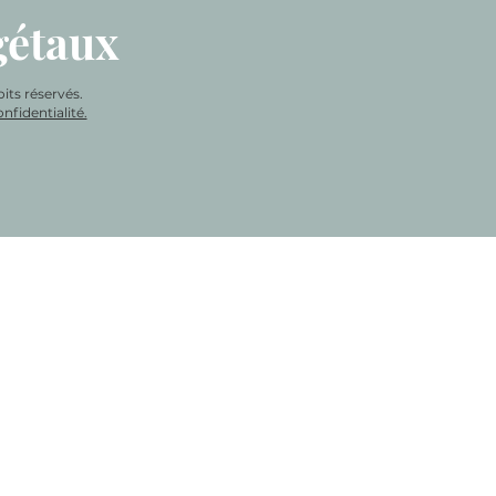
gétaux
its réservés.
nfidentialité.